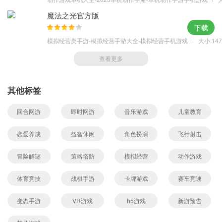
魔法之光官方版
下载
模拟经营类手游-模拟经营手游大全-模拟经营手机游戏
大小:147
查看更多
其他标签
回合网游
即时网游
音乐游戏
儿童教育
恋爱养成
益智休闲
角色扮演
飞行射击
冒险解谜
策略塔防
模拟经营
动作游戏
体育竞技
战棋手游
卡牌游戏
赛车竞速
变态手游
VR游戏
h5游戏
新游预告