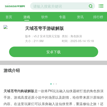
首页
游戏
软件
专题
资讯
排行榜
天域苍穹手游破解版
版本：v5.2 安卓无限元宝版
类别：角色扮演
大小：211.9M
时间：2025-05-14 15:18
安卓下载
游戏介绍
天域苍穹内购破解版
是一款将PK玩法融入仙侠题材打造的角色扮演
手游。游戏高度还原小说中的场景以及剧情，给你带来原汁原味的
内容。在这里玩家们可以亲身融入这仙侠世界，重温修仙之旅！还