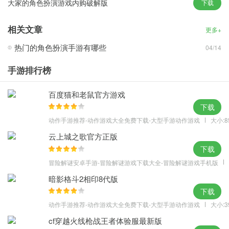
大家的角色扮演游戏内购破解版
下载
和战力要求，基本上达到要求后突破成功率都蛮高的，给的经验和
银两都很多，对前期升等级升战力帮助都非常明显。
相关文章
更多+
伙伴搭配攻略
热门的角色扮演手游有哪些
04/14
1、玄冰
这位美女的伤害目前是最高，距离最远的召唤伙伴了，位置建议放
手游排行榜
在第一或者第二。
百度猫和老鼠官方游戏
2、宁碧落
下载
宁碧落攻击不是很高，但是出于比较实惠，个人比较喜欢，在打邪
动作手游推荐-动作游戏大全免费下载-大型手游动作游戏
大小:8
魔塔的时候建议带上，在伙伴召唤设置上如果是打邪魔塔建议放在
云上城之歌官方正版
第三位，这个伙伴的攻击距离不是很远，所以在使用的时候不要离b
下载
oss太远释放，站在boss身边召唤这个伙伴打伤害最佳，如果距离过
冒险解谜安卓手游-冒险解谜游戏下载大全-冒险解谜游戏手机版
远就会无伤害哦。
暗影格斗2相印8代版
3、苏夜月
下载
这位小美女属于回血的，没有多少伤害，邪魔塔放第一位最合适，
动作手游推荐-动作游戏大全免费下载-大型手游动作游戏
大小:3
当打到血量剩一半的时候召唤最佳，切记不要残血再召唤，如果坚
cf穿越火线枪战王者体验服最新版
持不到下一个召唤技能时间冷却好就尴尬了。