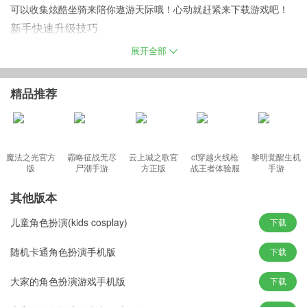
可以收集炫酷坐骑来陪你遨游天际哦！心动就赶紧来下载游戏吧！
新手快速升级技巧
1、【苍穹录】
展开全部
苍穹录每天最多挑战10次，VIP达到一定等级的还可以额外重置一
次，也就是一天20次，苍穹录本身挑战难度并不高，且每个怪只需
精品推荐
要挑战一次就可以扫荡了，非常便利，给的经验也很可观。另外扫
荡可以获得宝箱，这个箱子可以随机开出各种材料、套装，有时候
还有元宝，每天必刷，性价比很高。
魔法之光官方
霸略征战无尽
云上城之歌官
cf穿越火线枪
黎明觉醒生机
版
尸潮手游
方正版
战王者体验服
手游
最新版
2、【帮会温泉】
其他版本
加入帮会之后就可以去泡帮会温泉了，温泉每天只能进去一次，一
儿童角色扮演(kids cosplay)
下载
次五分钟，根据等级高低，还有帮会人数决定最终获取经验值，同
时泡温泉的人越多，获得的经验加成也越多，所以新手在解锁帮会
随机卡通角色扮演手机版
下载
之后找一个稳定的帮抱大腿也是会获得很多便利的。
大家的角色扮演游戏手机版
下载
3、【境界】
境界突破基本上可以看做是一种福利了，突破需要达到一定的等级