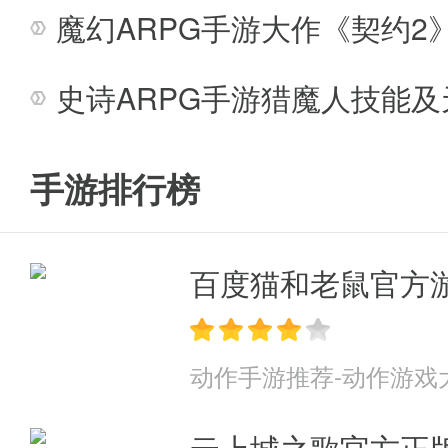
魔幻ARPG手游大作《契约2》
史诗ARPG手游猎魔人技能
手游排行榜
百度猫和老鼠官方
动作手游推荐-动作游戏
云上城之歌官方正