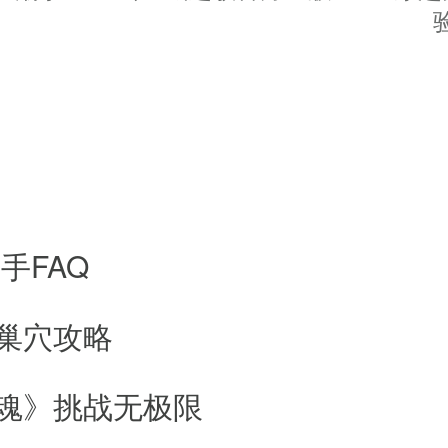
到敌人.
手FAQ
蛛巢穴攻略
弑魂》挑战无极限