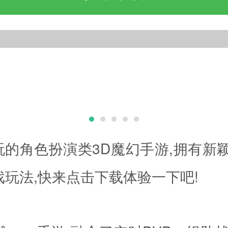
的角色扮演类3D魔幻手游,拥有新颖
玩法,快来点击下载体验一下吧!