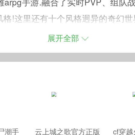
雄arpg手游.融合了实时PVP、组队
风格!这里还有十个风格迥异的奇幻世界
倾力打造的纯正欧亚混血画风,精致的3D
展开全部
乐,给你一场惊艳新奇的视听盛宴!方舟启
尸潮手
云上城之歌官方正版
cf穿