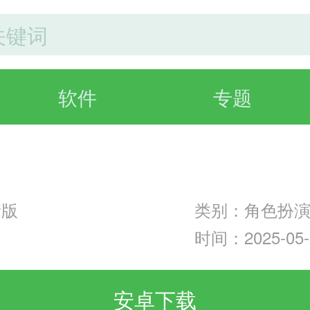
软件
专题
新版
类别：角色扮
时间：2025-05-1
安卓下载