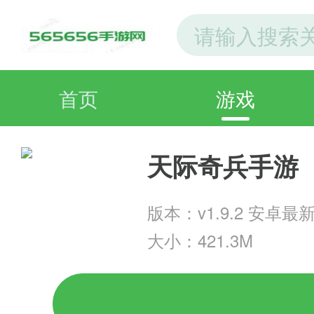
首页
游戏
天际奇兵手游
版本：v1.9.2 安卓最
大小：421.3M