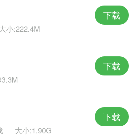
下载
大小:222.4M
下载
3.3M
下载
载
大小:1.90G