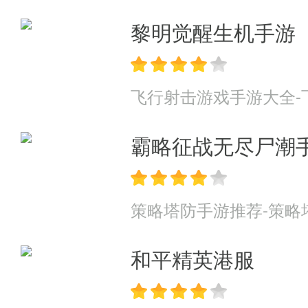
黎明觉醒生机手游
飞行射击游戏手游大全-
霸略征战无尽尸潮
策略塔防手游推荐-策略
和平精英港服