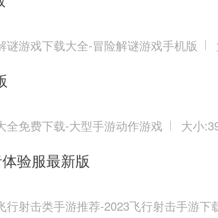
解谜游戏下载大全-冒险解谜游戏手机版
版
大全免费下载-大型手游动作游戏
大小:39
者体验服最新版
飞行射击类手游推荐-2023飞行射击手游下