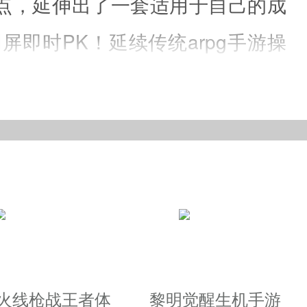
点，延伸出了一套适用于自己的成
即时PK！延续传统arpg手游操
向拓宽游戏内容！精简冒险方式，
越火线枪战王者体
黎明觉醒生机手游