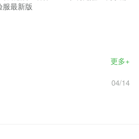
验服最新版
买黄金VIP开启“飞鞋”功能，能节
更多+
还能获得丰富的经验和绑定元宝。
04/14
猪皇可获得大量的猪肉，使用猪肉可
增加2次机会。开通青铜VIP可额