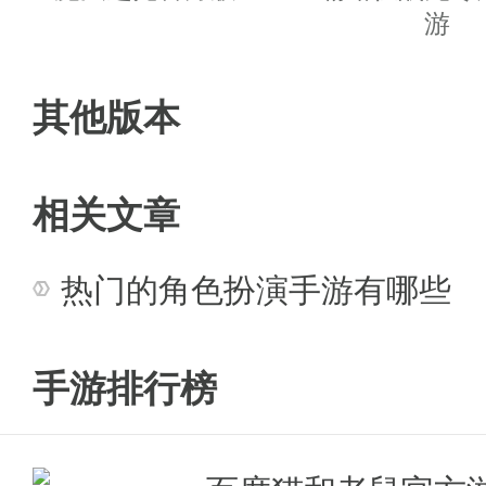
3、快速升级，千人同屏在线竞技
游
手游任务介绍：
其他版本
主线任务：
前期主要经验获得处，
省不少时间，和更多经验获取机会
相关文章
每日任务：
前期后期主要经验获
热门的角色扮演手游有哪些
每日活动：
每日中午12：30到
获得大量经验奖励
手游排行榜
等级副本：
6个副本每日都会有1