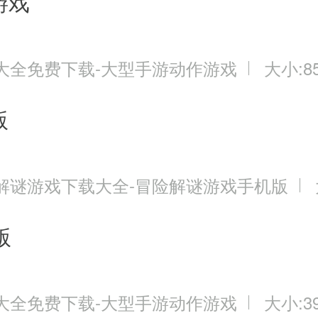
游戏
额外赠送2次机会。前期升级还是很客观
方法之一。于副本一样，每日一次免费
大全免费下载-大型手游动作游戏
大小:85
1次机会。开通黄金VIP额外赠送2次
版
解谜游戏下载大全-冒险解谜游戏手机版
版
大全免费下载-大型手游动作游戏
大小:39