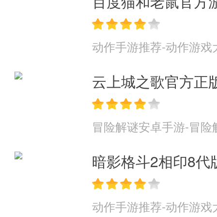
百度猫和老鼠官方
外增加1次机会。开通黄金VIP
镇魔塔：
前期后期主要获得经验
动作手游推荐-动作游戏
次机会。开通青铜VIP可额外增加
云上城之歌官方正
冒险解谜安卓手游-冒险
暗影格斗2相印8代
动作手游推荐-动作游戏