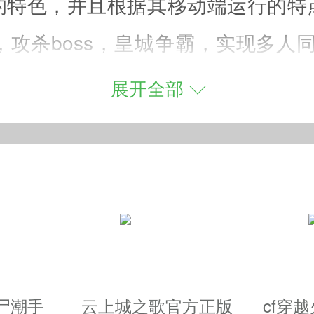
的特色，并且根据其移动端运行的特
攻杀boss，皇城争霸，实现多人同屏
骑翅膀，从培养方式和视觉效果上横
展开全部
手的片刻也能享受战场风云！
！
！
尸潮手
云上城之歌官方正版
cf穿