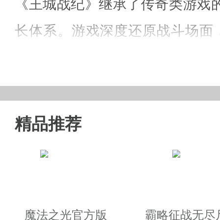
《王城战纪》继承了传奇类游戏
长体系。游戏深度还原战斗场面，
作，让行动简单粗暴！华丽的坐
加快游戏节奏，让人们在饮茶歇
精品推荐
王城战纪官方版游戏特色：
1、战场再续，兄弟激情征战沙场
2、史诗神装，至尊金装极致酷炫
魔法之光官方版
霸略征战无尽