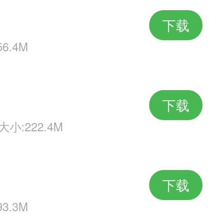
的。
下载
机会，购买副本卷轴课额外增加2
6.4M
机会。
下载
大小:222.4M
下载
3.3M