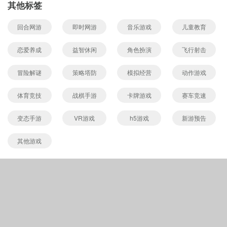
其他标签
得经验值喔！
挂机
回合网游
即时网游
音乐游戏
儿童教育
如果事情都做完了，有没有什么事情可以做的时候，可以利用闲暇
恋爱养成
益智休闲
角色扮演
飞行射击
时间去“熔恶之地”挂机。挂机也是一个获取经验的重要方法，特别是
那些时间不多的玩家。建议在挂机的时候吃上一个双倍倍经验符，
冒险解谜
策略塔防
模拟经营
动作游戏
可以让经验成倍地增加。
经验丹
体育竞技
战棋手游
卡牌游戏
赛车竞速
使用经验丹可以获得大量经验值，通过藏宝库抽奖可获得
变态手游
VR游戏
h5游戏
新游预告
其他游戏
Copyright © 565656手游网