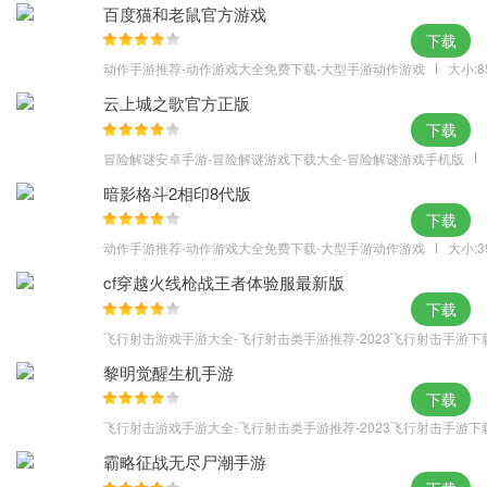
百度猫和老鼠官方游戏
主线任务
下载
主线任务就是刚开始游戏时的剧情路线，跟随任务从最初级开始，
动作手游推荐-动作游戏大全免费下载-大型手游动作游戏
大小:8
完成剧情任务，这是游戏升级的最基本，也是最重要的途径。而且
云上城之歌官方正版
游戏某些功能玩法需要完成主线任务后才能解锁，所以大家切忌不
下载
要放弃主线任务。
冒险解谜安卓手游-冒险解谜游戏下载大全-冒险解谜游戏手机版
小技巧：点击任务，系统会自动寻找相关人物，我们点击自动寻路
暗影格斗2相印8代版
中右方的鞋子可以提供传送功能，直接传送至任务NPC附近，大大
下载
缩减了走路的时间。
动作手游推荐-动作游戏大全免费下载-大型手游动作游戏
大小:3
（注：非VIP每次传送要收取10礼金，成为VIP之后就可以免费无限
cf穿越火线枪战王者体验服最新版
传送啦！）
下载
环式任务
飞行射击游戏手游大全-飞行射击类手游推荐-2023飞行射击手游下
完成环式任务有大量的经验值，而且每天只能完成10个环式任务，
黎明觉醒生机手游
所以玩家们每天不要错过此次可以获取大量经验值的机会。
下载
小技巧：环式任务的奖励与奖励星级挂钩，如果碰到低奖励星级
飞行射击游戏手游大全-飞行射击类手游推荐-2023飞行射击手游下
的，尽量刷新到高奖励星级，这样获得的经验值会以倍数增长！
霸略征战无尽尸潮手游
试炼任务