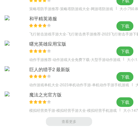
下载
试炼任务分为初、中、高级三种难度，难度越高，奖励越丰厚，每
策略塔防手游推荐-策略塔防游戏大全-网游塔防游戏
大小:750.
日可累计完成10次。
和平精英港服
小技巧：VIP等级越高，可增加试炼任务的接取次数越高！可以同时
下载
接取三个不同难度的任务。
飞行射击游戏手游大全-飞行射击类手游推荐-2023飞行射击手游下
参与活动
曙光英雄应用宝版
参与活动不但有大量的经验值，还有神装以及丰厚的奖励，不容错
下载
过！要留意活动的时间哦！
动作手游推荐-动作游戏大全免费下载-大型手游动作游戏
大小:1
副本
巨人的猎手2 最新版
副本每天都有次数限制，杀死副本小怪可以获得经验，副本通关后
下载
也有经验奖励。
动作游戏单机大全-2023单机动作手游-单机动作手游手机游戏
大
小技巧：打副本的时候使用“双倍经验符”，可以让经验成倍的增加！
魔法之光官方版
开背包格
下载
大家请多留意一下你的背包格是否能够开启，因为只要你的在线时
模拟经营类手游-模拟经营手游大全-模拟经营手机游戏
大小:147
间足够，就可以开启一个背包格子，而且开背包格也有经验值喔，
背包格开的越多经验越多！
查看更多
竞技场
竞技场每天的挑战次数有限，大家活跃参与，挑战胜利后，还能获