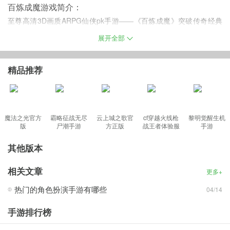
百炼成魔游戏简介：
至尊高清3D画质ARPG仙侠pk手游——《百炼成魔》突破传奇经典
沸血来袭！延续经典，以嗜血PK，万人城战为特色， 除安全区以外
展开全部
处处都是战场，随心所欲的热血PK战斗在这里得到绝对传承。突破
传统加入强大的交易系统、还有丰富的PVE玩法和刺激的PVP体验让
精品推荐
你欲罢不能，势必让你享受前所未有的极致PK盛宴。在这里，让你
领略不一 样的劲爆PK仙侠世界，让我们齐踏修仙路，一起逆天改
命！
魔法之光官方
霸略征战无尽
云上城之歌官
cf穿越火线枪
黎明觉醒生机
版
尸潮手游
方正版
战王者体验服
手游
最新版
百炼成魔手游特色：
其他版本
1：炫酷战斗，最给力的PK战体验！
相关文章
更多+
2：仙境如云，召唤坐骑对战强敌！
3：酷炫武器，你将成为最强的王者！
热门的角色扮演手游有哪些
04/14
4：杀冲守夺，更多玩法爽到爆！
手游排行榜
5：突出重围，拯救你心爱的女神!
快速升级攻略：