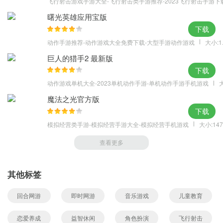
飞行射击游戏手游大全-飞行射击类手游推荐-2023飞行射击手游下
曙光英雄应用宝版
下载
动作手游推荐-动作游戏大全免费下载-大型手游动作游戏
大小:1
巨人的猎手2 最新版
下载
动作游戏单机大全-2023单机动作手游-单机动作手游手机游戏
大
魔法之光官方版
下载
模拟经营类手游-模拟经营手游大全-模拟经营手机游戏
大小:147
查看更多
其他标签
回合网游
即时网游
音乐游戏
儿童教育
恋爱养成
益智休闲
角色扮演
飞行射击