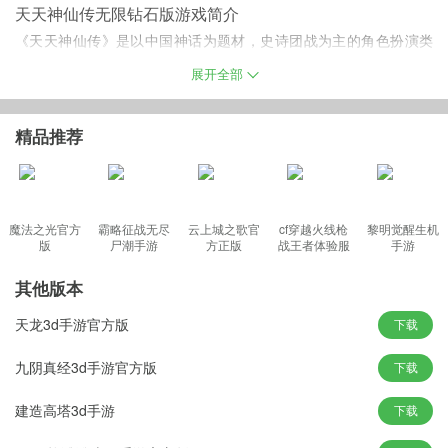
天天神仙传无限钻石版游戏简介
《天天神仙传》是以中国神话为题材，史诗团战为主的角色扮演类
策略手游。游戏通过独特的单人与团队策略玩法，个性鲜明的英雄
展开全部
技能，以及特殊的天赋法宝，展现给玩家一个玄幻炫丽的神话世
界。
精品推荐
破解说明：
魔法之光官方
霸略征战无尽
云上城之歌官
cf穿越火线枪
黎明觉醒生机
该游戏已破解，修改为无限钻石，建议在飞行模式下进行购买！
版
尸潮手游
方正版
战王者体验服
手游
天天神仙传手游特色
最新版
、单人pk，多人团战任你选择
其他版本
、全新的修炼场所
天龙3d手游官方版
下载
、经典的西游题材
游戏特色
九阴真经3d手游官方版
下载
、多样且个性十足的英雄选择
建造高塔3d手游
下载
、精美的3D动漫画风
、耳熟能详的西游神话题材