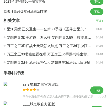
2023抢滩登陆3d手游官方版
下载
、丰富有趣的特色玩法
忍者神龟超级英雄城市3d手游
下载
、原创的世界观与剧情
相关文章
更多+
星河觉醒 正义重生——全新3D手游《圣斗士星矢：重生2》游戏概念CG首曝
01/05
梦想世界3D手游道士怎么样 梦想世界3d道士技能属性介绍
04/01
万王之王3D狂战士天赋怎么加点 万王之王3d手游狂战士天赋加点攻略
04/01
万王之王3d书籍位置在哪 万王之王3d手游书籍坐标分享
04/01
梦想世界3d手游法师怎么玩 梦想世界3d法师玩法详解
04/01
手游排行榜
百度猫和老鼠官方游戏
下载
动作手游推荐-动作游戏大全免费下载-大型手游动作游戏
大小:8
云上城之歌官方正版