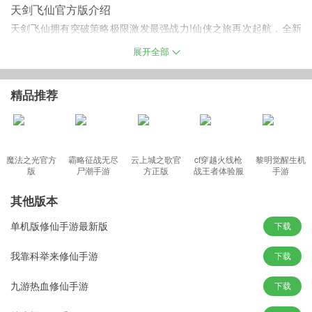
天剑飞仙官方版介绍
天剑飞仙拥有突破策略极限激发最强战力!仙侠之旅再次起航，全新
玩法，全新人物，全新地图。造型更帅气的职业角色，篇章更完整
展开全部
的剧情故事，多人作战气势更恢弘的战斗场景。
精品推荐
天剑飞仙手机版游戏特色
1.1V1排位赛最强战力
魔法之光官方
霸略征战无尽
云上城之歌官
cf穿越火线枪
黎明觉醒生机
2.创新仙侠游戏画面
版
尸潮手游
方正版
战王者体验服
手游
3.独一无二竞技场玩法
最新版
4.独特的婚姻和情缘体系
其他版本
5.视觉独特冲击副本挑战
单机版修仙手游最新版
下载
6.野外无限制PK动作特效
我靠科举来修仙手游
下载
九游热血修仙手游
下载