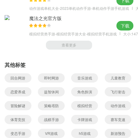
下载
动作游戏单机大全-2023单机动作手游-单机动作手游手机游戏
大
魔法之光官方版
下载
模拟经营类手游-模拟经营手游大全-模拟经营手机游戏
大小:147
查看更多
其他标签
回合网游
即时网游
音乐游戏
儿童教育
恋爱养成
益智休闲
角色扮演
飞行射击
冒险解谜
策略塔防
模拟经营
动作游戏
体育竞技
战棋手游
卡牌游戏
赛车竞速
变态手游
VR游戏
h5游戏
新游预告