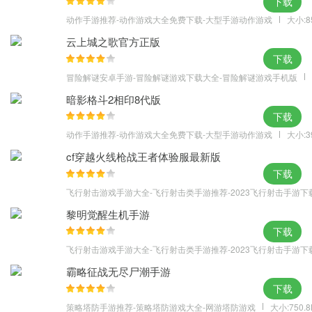
下载
手游戏操作、熟悉游戏各项功能及玩法；
动作手游推荐-动作游戏大全免费下载-大型手游动作游戏
大小:8
游戏亮点
云上城之歌官方正版
、四大职业、特色十足；
下载
、特色副本、玩法多多；
冒险解谜安卓手游-冒险解谜游戏下载大全-冒险解谜游戏手机版
、仙羽法宝、酷炫十足！
暗影格斗2相印8代版
下载
动作手游推荐-动作游戏大全免费下载-大型手游动作游戏
大小:3
cf穿越火线枪战王者体验服最新版
下载
飞行射击游戏手游大全-飞行射击类手游推荐-2023飞行射击手游下
黎明觉醒生机手游
下载
飞行射击游戏手游大全-飞行射击类手游推荐-2023飞行射击手游下
霸略征战无尽尸潮手游
下载
策略塔防手游推荐-策略塔防游戏大全-网游塔防游戏
大小:750.