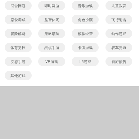
回合网游
即时网游
音乐游戏
儿童教育
恋爱养成
益智休闲
角色扮演
飞行射击
冒险解谜
策略塔防
模拟经营
动作游戏
体育竞技
战棋手游
卡牌游戏
赛车竞速
变态手游
VR游戏
h5游戏
新游预告
其他游戏
Copyright © 565656手游网
(https://m.565656.com).All Rights Reserved