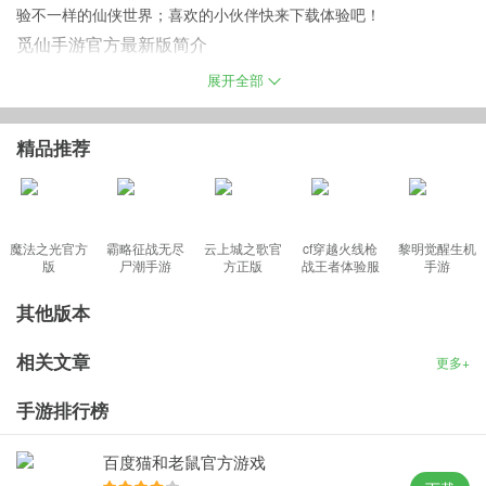
验不一样的仙侠世界；喜欢的小伙伴快来下载体验吧！
觅仙手游官方最新版简介
大型仙侠回合制RPG网络游戏；游戏采用先进的掌端技术同跨iOS、
展开全部
Android两大系统；精美细腻的全高清画面，营造出浪漫瑰丽的精品
游戏风格；清新动人的背景音乐，渲染出如梦似幻的修仙世界；其
精品推荐
玩法丰富，耐玩度匹敌传统PC网游。
觅仙手游官方版手游特色
魔法之光官方
霸略征战无尽
云上城之歌官
cf穿越火线枪
黎明觉醒生机
版
尸潮手游
方正版
战王者体验服
手游
、觅仙是一款玄幻修仙题材，宏大架空背景的手机rpg游戏；
最新版
、采用流畅的即时战斗模式，让玩家可以获得大型MMORPG的游戏
其他版本
体验；
相关文章
更多+
、游戏采用东方Q版风格，拥有丰富多样的角色技能和精彩刺激的副
本体系。
手游排行榜
、游戏内所有模型全部使用3D模型完成，以美轮美奂的场景和细腻
华丽的角色形象来表现游戏世界；
百度猫和老鼠官方游戏
、简单的操作和游戏前期大量的新手引导，让玩家可以更快速地上