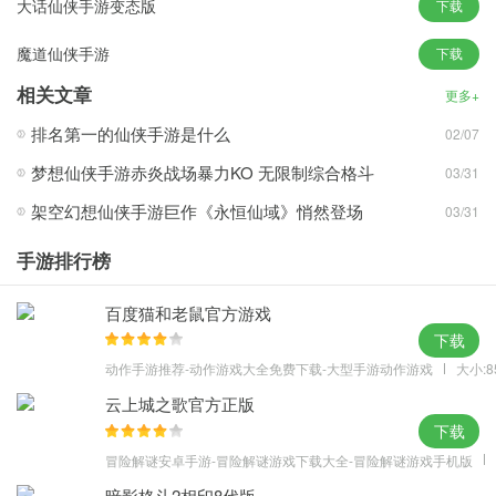
大话仙侠手游变态版
下载
击。
魔道仙侠手游
下载
角色的怒气在战斗时会发生变化：
1、成功使用普通攻击命中防守方时，攻击方的怒气+25;
相关文章
更多+
2、被对方的普通攻击命中时，防守方的怒气+2。
排名第一的仙侠手游是什么
02/07
二、 职业特征
梦想仙侠手游赤炎战场暴力KO 无限制综合格斗
03/31
1、刀皇：生猛强悍，超高血防超高格挡，刀气纵横无懈可击!
2、剑仙：飘逸出尘，擅长奥义绝技神通，万剑归宗攻无不克!
架空幻想仙侠手游巨作《永恒仙域》悄然登场
03/31
3、神羽：穿云破日，超高暴击犀利致命，一弓在手天下我有!
手游排行榜
百度猫和老鼠官方游戏
下载
动作手游推荐-动作游戏大全免费下载-大型手游动作游戏
大小:8
云上城之歌官方正版
下载
冒险解谜安卓手游-冒险解谜游戏下载大全-冒险解谜游戏手机版
暗影格斗2相印8代版