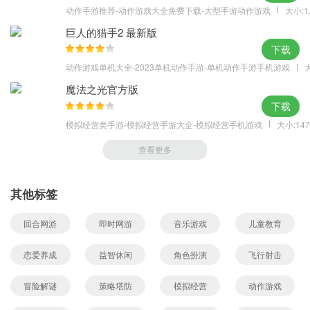
动作手游推荐-动作游戏大全免费下载-大型手游动作游戏
大小:1
巨人的猎手2 最新版
下载
动作游戏单机大全-2023单机动作手游-单机动作手游手机游戏
大
魔法之光官方版
下载
模拟经营类手游-模拟经营手游大全-模拟经营手机游戏
大小:147
查看更多
其他标签
回合网游
即时网游
音乐游戏
儿童教育
恋爱养成
益智休闲
角色扮演
飞行射击
冒险解谜
策略塔防
模拟经营
动作游戏