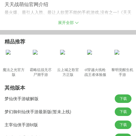
天天战萌仙官网介绍
最火爆、最引人入胜、最让人欲罢不能的手机游戏,没有之一!《天天
战萌仙》引爆中国仙侠风游戏新时代!开启绝美仙境之门,游戏中仙友
展开全部
化身仙境的神族仙女,或妖族鬼魅。踏上失落文明的大地寻找绝密的
法器,修炼亦正亦邪的法术,在这片神秘之地,你可以与朋友结伴同行,
精品推荐
也许在这里你还可以邂逅一段美轮美奂的爱情。
天天战萌仙手机版特色
魔法之光官方
霸略征战无尽
云上城之歌官
cf穿越火线枪
黎明觉醒生机
版
尸潮手游
方正版
战王者体验服
手游
1、炫酷技能 华丽特效
最新版
2、一键登录 轻松游戏
其他版本
3、跨服作战 战个痛快
梦仙侠手游破解版
下载
游戏攻略
一、怒气
梦幻御剑仙侠手游最新版(暂未上线)
下载
角色有两种攻击类型：
主宰仙侠手游bt版
下载
1、普通攻击(不消耗怒气);当前怒气值<100时，使用普通攻击。
2、绝技攻击(消耗所有怒气)。当前怒气值>=100时，使用绝技攻