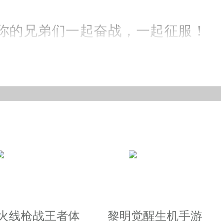
你的兄弟们一起奋战，一起征服！
！高清的画面，给你端游品质的视
争霸期待你加入。
热血沸腾！
快来体验一下吧！
越火线枪战王者体
黎明觉醒生机手游