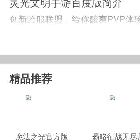
灵光文明手游百度版简介
创新跨服联盟，给你酸爽PVP
史诗电影级CG，真实还原地域
觉盛宴，全新的魔幻大陆等你来
精品推荐
灵光文明百度官网游戏特点
◆各文明历史名将再一次在全世
◆让我们回复灵光文明的光辉培
魔法之光官方版
霸略征战无尽