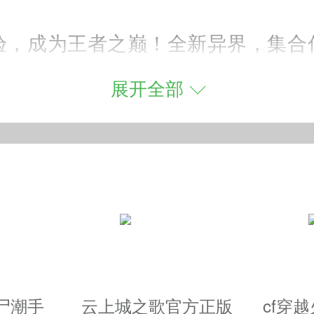
体验，成为王者之巅！全新异界，集合
风情，让你在唯美宏大场景中自由探索
展开全部
探索，丰富的玩法系统，热血的竞技
界玩家的棋盘上一决雌雄！任谁都会
养优秀的战士吧。感兴趣的小伙伴们
尸潮手
云上城之歌官方正版
cf穿