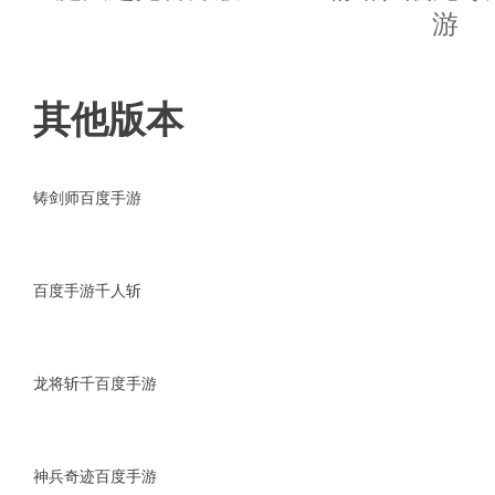
◆本作以宏大的历史性和精致写实
游
◆游戏中您可以征服王国与城市
其他版本
技！
◆游戏操作简单容易上手，具有
铸剑师百度手游
◆是一个遗落的上古文明，在那
百度手游千人斩
◆所属文明使用历史名将统军出
游戏亮点
龙将斩千百度手游
●百人同屏，激爽PK；
神兵奇迹百度手游