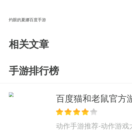
●结婚时装，多元社交；
●炫酷羽翼，豪华坐骑；
灼眼的夏娜百度手游
●百变萌宠，狂刷boss。
相关文章
手游排行榜
百度猫和老鼠官方
动作手游推荐-动作游戏