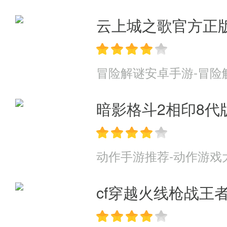
云上城之歌官方正
冒险解谜安卓手游-冒险
暗影格斗2相印8代
动作手游推荐-动作游戏
cf穿越火线枪战王