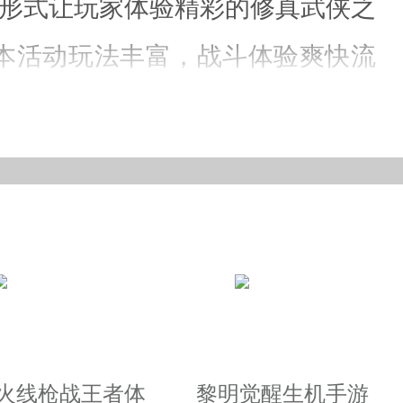
的形式让玩家体验精彩的修真武侠之
本活动玩法丰富，战斗体验爽快流
典侠客角色任你挑选
邂逅浪漫激战九重天
美奂的修仙场景呈现在你眼前
越火线枪战王者体
黎明觉醒生机手游