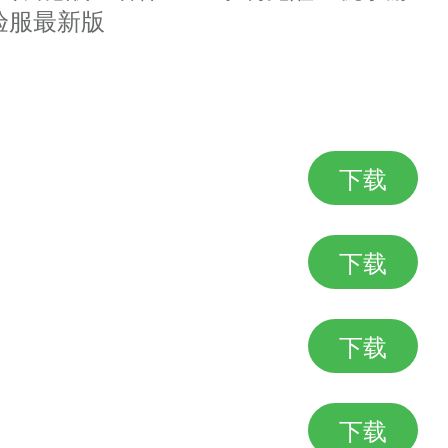
验服最新版
九州神域，颠覆传统的竞技模式，
，海量角色人物系统，羁绊仙缘乱世
下载
下载
下载
下载