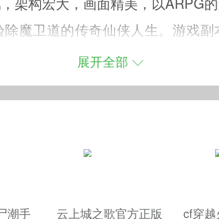
，架构宏大，画面精美，以ARPG
验除魔卫道的传奇仙侠人生。游戏副
助战PK，仙魔斗法，震撼来袭！
展开全部
色
关卡PK，不一样的修仙战役众多经
冒险征途演绎最动人仙界战斗，情缘
情历险，重重关卡自由劲战，将美轮
尸潮手
云上城之歌官方正版
cf穿