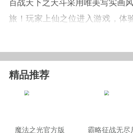
百战天下之天斗采用唯美写实画风
旅！玩家上仙之位进入游戏，体
畅，更有宠物、神兵、极品坐骑等
精品推荐
百战天下之天斗腾讯游戏特
1、多种玩法跨服竞技，实力斗梦
2、仙灵幻想夺宝劲战，原汁原味
3、自定义关卡驰骋，蜀境圣墟激
魔法之光官方版
霸略征战无尽