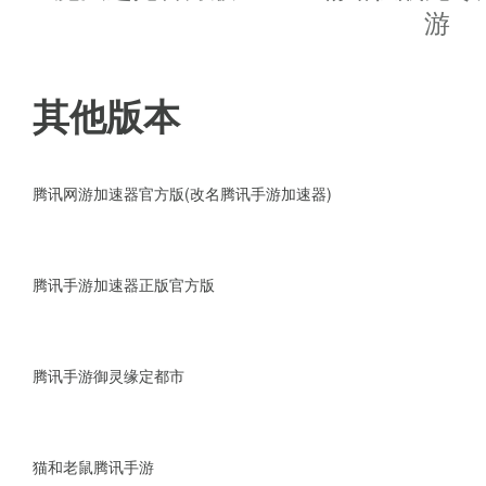
故事背景
游
仙域情缘浪漫邂逅，副本历险关
其他版本
神器收集关卡劲战，海量萌宠任你
斗阵，选择你喜欢的职业创造修
腾讯网游加速器官方版(改名腾讯手游加速器)
腾讯手游加速器正版官方版
腾讯手游御灵缘定都市
猫和老鼠腾讯手游