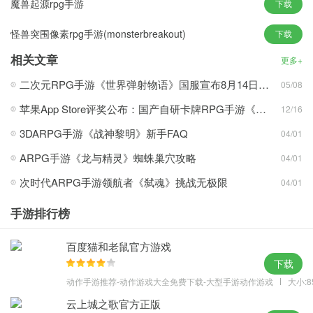
魔兽起源rpg手游
下载
【商店】
怪兽突围像素rpg手游(monsterbreakout)
下载
这里是检测你打猎成果的好地方,狩猎场打落的鸟魂和鸟魄可在商店
中兑换商品,包括内功丹、墨锭、藏经阁钥匙、珍惜鱼饵等.
相关文章
更多+
【鸟样百科】
二次元RPG手游《世界弹射物语》国服宣布8月14日停运
05/08
在狩猎场中每打下一只鸟都会积攒一些经验值,提升狩猎场等级.等级
苹果App Store评奖公布：国产自研卡牌RPG手游《剑与远征：启程》获年度iPhone游戏
12/16
越高的狩猎场,出现高级怪鸟的几率就越高.鸟样百科中记录着无数珍
贵飞禽,每只怪鸟掉落的奖励都可在鸟样百科中查询.
3DARPG手游《战神黎明》新手FAQ
04/01
【狩猎场】
ARPG手游《龙与精灵》蜘蛛巢穴攻略
04/01
狩猎场是射雕系统的主界面,玩家在进入射雕后,会看到丛林中各种各
次时代ARPG手游领航者《弑魂》挑战无极限
04/01
样的怪鸟.操作方法非常简单,拿起你手中的弓箭,对准它进行射击即
可.但是在射击之前我们需要准备好充足的箭,在系统中有购买箭的提
手游排行榜
示,2000银两一支,价格上不是很贵,所以为了不在狩猎过程中扫兴,小
编建议最开始先购买50-100支箭,在第一轮的射击中绝对是足够的.每
百度猫和老鼠官方游戏
下载
打下一只鸟,都会获得一定数量的鸟魂、鸟魄,甚至是高级侠客令.奖励
动作手游推荐-动作游戏大全免费下载-大型手游动作游戏
大小:8
的优劣根据狩猎场的等级而定,这一点在鸟样百科中将会详细介绍.
云上城之歌官方正版