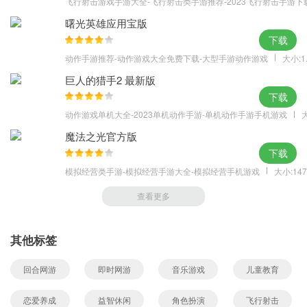
飞行射击游戏手游大全-飞行射击类手游推荐-2023飞行射击手游下
曙光英雄应用宝版
下载
动作手游推荐-动作游戏大全免费下载-大型手游动作游戏
大小:1
巨人的猎手2 最新版
下载
动作游戏单机大全-2023单机动作手游-单机动作手游手机游戏
大
魔法之光官方版
下载
模拟经营类手游-模拟经营手游大全-模拟经营手机游戏
大小:147
查看更多
其他标签
回合网游
即时网游
音乐游戏
儿童教育
恋爱养成
益智休闲
角色扮演
飞行射击