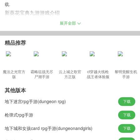
载.
新葵花宝典九游游戏介绍
新葵花宝典手游游戏以秘籍《新葵花宝典》为线索,配合精彩剧情而
展开全部
展开.独创"逃杀"特色PVP系统,更有华山论剑、侠客养成、山庄养成
等精彩玩法,力求再现真实江湖,也让您在刀光剑影之余悠然见南山.
精品推荐
九游新葵花宝典手游特色
魔法之光官方
霸略征战无尽
云上城之歌官
cf穿越火线枪
黎明觉醒生机
一曲高歌一樽酒,一人独钓一江秋,闲来钓鱼养鸟,乐趣无穷.
版
尸潮手游
方正版
战王者体验服
手游
最饶佳致是山庄,特有的私人山庄系统,让你成为一庄之主.
最新版
万法从心起,心生万法生,修炼心法练就绝世武功.
其他版本
天上地下,唯我独尊,秘境试炼,精英挑战,赢宝藏竖雕像.
地下迷宫rpg手游(dungeon rpg)
下载
团队协作,激流勇进同心协力战海贼,得修为赢稀有心法.
含于一而为混,合乎万以归元,修习内功,提升实力.
枪弹式rpg手游
下载
少林藏经阁,层层守卫,高手林立,过关斩将赢秘籍.
地下城和女孩card rpg手游(dungeonandgirls)
下载
睥视江山万里,谁是英豪,高手论剑,只在一招之间.
游戏攻略