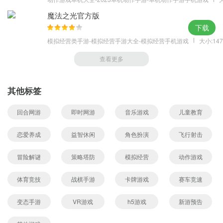
魔法之光官方版
下载
模拟经营类手游-模拟经营手游大全-模拟经营手机游戏
大小:147
查看更多
其他标签
回合网游
即时网游
音乐游戏
儿童教育
恋爱养成
益智休闲
角色扮演
飞行射击
冒险解谜
策略塔防
模拟经营
动作游戏
体育竞技
战棋手游
卡牌游戏
赛车竞速
变态手游
VR游戏
h5游戏
新游预告