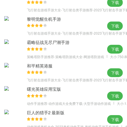
下载
国度构建在一个带有幻想色彩、并拥有一定程度工业科技的异世界
飞行射击游戏手游大全-飞行射击类手游推荐-2023飞行射击手游下
中。因此，除了无比美好的自然景色，融合了东西方特色的人文景
黎明觉醒生机手游
观将进一步带玩家进入一个童话般的奇幻世界。
下载
飞行射击游戏手游大全-飞行射击类手游推荐-2023飞行射击手游下
霸略征战无尽尸潮手游
下载
策略塔防手游推荐-策略塔防游戏大全-网游塔防游戏
大小:750.
和平精英港服
下载
飞行射击游戏手游大全-飞行射击类手游推荐-2023飞行射击手游下
曙光英雄应用宝版
下载
动作手游推荐-动作游戏大全免费下载-大型手游动作游戏
大小:1
巨人的猎手2 最新版
下载
动作游戏单机大全-2023单机动作手游-单机动作手游手机游戏
大