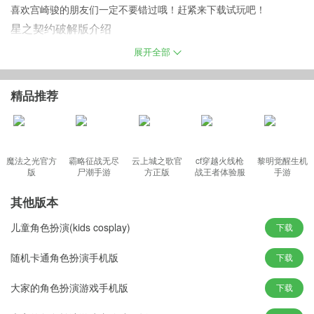
喜欢宫崎骏的朋友们一定不要错过哦！赶紧来下载试玩吧！
星之契约破解版介绍
目前，在国内市场上，《星之契约》是唯一一款完全遵循吉卜力和
展开全部
宫崎骏创作风格而制的手机游戏。
由触控科技代理、星引力竭诚研发的2015年全新产品《星之契约》
精品推荐
是国内首款吉卜力画风的动漫手游，是一款向日本动漫大师宫崎骏
及吉卜力工作室致敬之作。
游戏忠实还原吉卜力的日漫风格，画面清新、浪漫，色彩对比度强
但不失柔和，同时以宫崎骏动漫中常见的猫咪角色为灵感，打造一
魔法之光官方
霸略征战无尽
云上城之歌官
cf穿越火线枪
黎明觉醒生机
版
尸潮手游
方正版
战王者体验服
手游
个以超萌的猫狗为主角演绎背景故事的奇幻世界，治愈而又温馨。
最新版
星之契约破解版游戏特色
其他版本
2D手绘清新画风，多层次感唯美场景
儿童角色扮演(kids cosplay)
下载
在游戏中，有蓝天、白云、雪地、草原、湖畔、花海……色彩艳
丽、搭配丰富，画面极具层次感，柔和的光感给人一种如沐春风的
随机卡通角色扮演手机版
下载
享受。
大家的角色扮演游戏手机版
下载
熟悉吉卜力和宫崎骏的玩家相信对其动漫作品的清新唯美画面风格
都是相当熟悉，且深陷其中。动漫手游《星之契约》100%还原吉卜