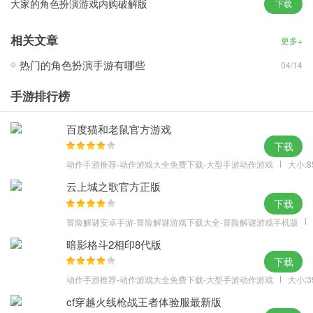
大家的角色扮演游戏内购破解版
下载
力作品中清新唯美的画风，2D全手绘打造一幅又一幅浪漫自然的美
丽场景。
相关文章
更多+
热门的角色扮演手游有哪些
04/14
手游排行榜
《千与千寻》中的湛蓝天空、《天空之城》中的翠绿掩映、《幽灵
百度猫和老鼠官方游戏
公主》中的山峦河流等诸多曾经让你醉心的动漫场景，在《星之契
下载
约》中你均可以亲自来体验一番。
动作手游推荐-动作游戏大全免费下载-大型手游动作游戏
大小:8
欧式的宫殿城堡、酒馆，街边的银行、邮局，邻家的面包店，或豪
云上城之歌官方正版
华或简易的马车，展现着这个世界的文明;同时，这里有无数的冒险
下载
家，魔法普遍存在，天空有可行驶万里的巨型飞艇，远方有充满能
冒险解谜安卓手游-冒险解谜游戏下载大全-冒险解谜游戏手机版
源的未知神秘地带，太阳、月亮、星辰如神灵、图腾般被崇拜。
暗影格斗2相印8代版
文明与魔法结合，幻想与神奇交汇，《星之契约》必将会让喜欢吉
下载
卜力和宫崎骏的你眼前一亮。
动作手游推荐-动作游戏大全免费下载-大型手游动作游戏
大小:3
吉卜力元素灵感，想象力打造奇幻异世界
cf穿越火线枪战王者体验服最新版
《星之契约》是一款以萌喵萌汪为主角的养成rpg游戏，这座猫狗的