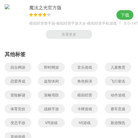
魔法之光官方版
下载
模拟经营类手游-模拟经营手游大全-模拟经营手机游戏
大小:147
查看更多
其他标签
回合网游
即时网游
音乐游戏
儿童教育
恋爱养成
益智休闲
角色扮演
飞行射击
冒险解谜
策略塔防
模拟经营
动作游戏
体育竞技
战棋手游
卡牌游戏
赛车竞速
变态手游
VR游戏
h5游戏
新游预告
其他游戏