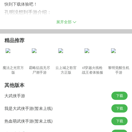
快到下载体验吧！
孔明没想到手游介绍：
孔明没想到手游狗血剧情全程爆笑，Q萌武将颜值担当，笑看群雄争
展开全部
霸，谁才是老大？看沙场小坦克横扫群雄诸侯，迎娶白富美，当上
大将军，走上人生巅峰。一场有预谋的逗比大战即将展开，无厘
精品推荐
头、无节操、无三观荣获全球穿越史学会三无认证，三弟不让二哥
倾情推荐。记住！人生苦短，珍惜今晚！
魔法之光官方
霸略征战无尽
云上城之歌官
cf穿越火线枪
黎明觉醒生机
版
尸潮手游
方正版
战王者体验服
手游
最新版
其他版本
孔明没想到官网特点：
大武侠手游
下载
1、争霸州牧
约战全服谁才是州牧第一人！
我是大武侠手游(暂未上线)
下载
2、恶搞逗趣
脑洞大开无厘头无下限融入！
热血萌武侠手游(暂未上线)
下载
3、王者荣耀