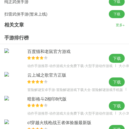
纯正武侠手游
下载
官职系统成就你的帝王梦想！
4、嫩萌武将
扫雷武侠手游(暂未上线)
下载
超拽武将变身沙场小坦克，主宰战场！
相关文章
更多+
最新内容：
1、修复锻造有几率造成闪退的问题。
手游排行榜
2、游戏体验方面的优化。
3、增加英雄觉醒，武将培养到红色五星之后可以触发觉醒。
百度猫和老鼠官方游戏
下载
4、修复上次反馈的游戏内一些BUG。
动作手游推荐-动作游戏大全免费下载-大型手游动作游戏
大小:8
5、增加元素试炼，32级别开启，掉落银币、包子、专属材料等。
6、增加限定招募武将，VIP6开启。
云上城之歌官方正版
下载
7、修复街头霸王有几率造成闪退的问题。
8、增加活动限时神将，通过积分可以获取神将。
冒险解谜安卓手游-冒险解谜游戏下载大全-冒险解谜游戏手机版
暗影格斗2相印8代版
下载
动作手游推荐-动作游戏大全免费下载-大型手游动作游戏
大小:3
cf穿越火线枪战王者体验服最新版