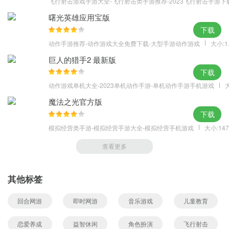
飞行射击游戏手游大全-飞行射击类手游推荐-2023飞行射击手游下
曙光英雄应用宝版
下载
动作手游推荐-动作游戏大全免费下载-大型手游动作游戏
大小:1
巨人的猎手2 最新版
下载
动作游戏单机大全-2023单机动作手游-单机动作手游手机游戏
大
魔法之光官方版
下载
模拟经营类手游-模拟经营手游大全-模拟经营手机游戏
大小:147
查看更多
其他标签
回合网游
即时网游
音乐游戏
儿童教育
恋爱养成
益智休闲
角色扮演
飞行射击