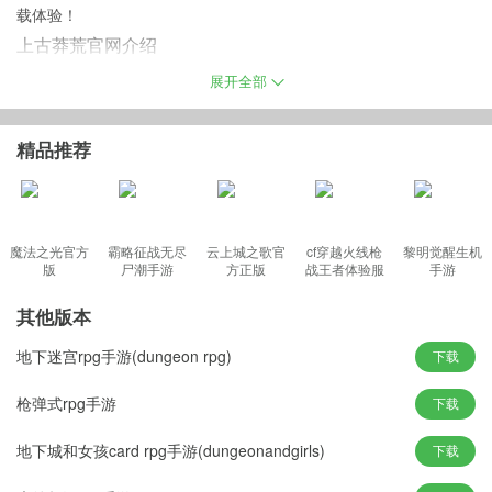
载体验！
上古莽荒官网介绍
奇幻无比的上古神兽问鼎与昆仑之巅，你将利用各种开天神器来逍
展开全部
遥江湖厮杀战斗，建立自己的帮派联盟，邀约不同的仙友一起成就
修真大业，强大的伙伴系统和无限的战斗实力让你仙魔世界一战成
精品推荐
名！
上古莽荒游戏特色
魔法之光官方
霸略征战无尽
云上城之歌官
cf穿越火线枪
黎明觉醒生机
版
尸潮手游
方正版
战王者体验服
手游
1、实时竞技战斗，痛快操作流畅打击
最新版
2、精美国风打造，还原真实玄幻世界
其他版本
3、多元社交玩法，携手战斗共闯九州
地下迷宫rpg手游(dungeon rpg)
下载
4、华丽时装羽翼，自由装扮搭配外形
游戏玩法
枪弹式rpg手游
下载
开启条件：完成14级主线任务后开启
地下城和女孩card rpg手游(dungeonandgirls)
下载
入口：主界面左下角，骑宠-仙宠
仙宠系统包含：仙宠进阶，仙宠喂养，资质成长。