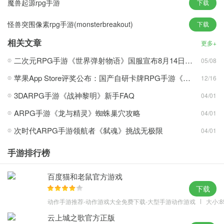
魔兽起源rpg手游
下载
【仙宠进阶】
怪兽突围像素rpg手游(monsterbreakout)
下载
仙宠进阶可获得大量属性加成，精致的形象，装备强力装备，特定
阶级还可激活特殊强力技能。
相关文章
更多+
每阶分十星;消耗仙宠进阶丹可提升进度值，进行升星;升满十星即进
二次元RPG手游《世界弹射物语》国服宣布8月14日停运
05/08
阶成功，可获得新外观形象和大量属性加成。
苹果App Store评奖公布：国产自研卡牌RPG手游《剑与远征：启程》获年度iPhone游戏
12/16
进阶材料可在洞天秘宝等副本中获得。
【仙宠喂养】
3DARPG手游《战神黎明》新手FAQ
04/01
多余角色装备可用来喂养仙宠，提升仙宠等级，增加人物属性。
ARPG手游《龙与精灵》蜘蛛巢穴攻略
04/01
喂养系统提供自动筛选功能，默认会筛选出背包中最适合喂养仙宠
次时代ARPG手游领航者《弑魂》挑战无极限
04/01
的装备。玩家亦可手动选择要进行喂养的装备。
【仙宠资质成长】
手游排行榜
资质：仙宠系统三阶起可以使用，永久提升固定属性。
成长：仙宠系统四阶起可以使用，永久提升百分比属性。
百度猫和老鼠官方游戏
下载
资质成长材料可在副本中获得。
动作手游推荐-动作游戏大全免费下载-大型手游动作游戏
大小:8
云上城之歌官方正版