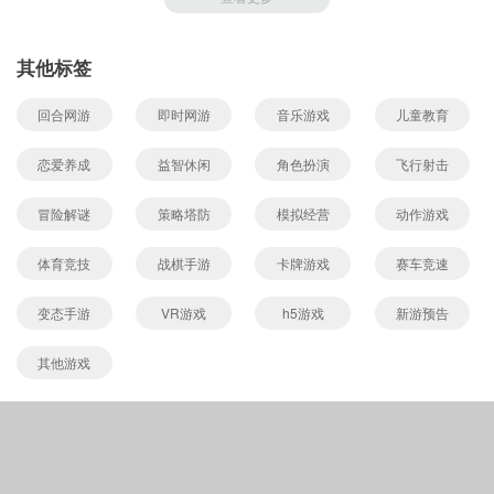
其他标签
回合网游
即时网游
音乐游戏
儿童教育
恋爱养成
益智休闲
角色扮演
飞行射击
冒险解谜
策略塔防
模拟经营
动作游戏
体育竞技
战棋手游
卡牌游戏
赛车竞速
变态手游
VR游戏
h5游戏
新游预告
其他游戏