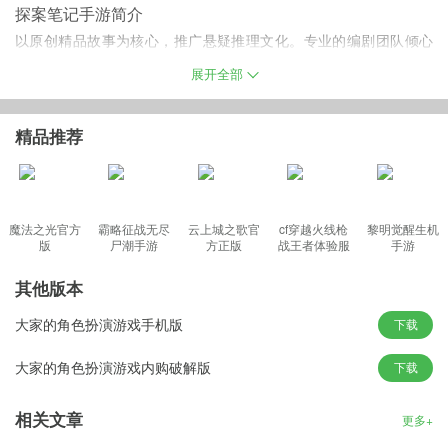
探案笔记手游简介
以原创精品故事为核心，推广悬疑推理文化。专业的编剧团队倾心
打造。
展开全部
玩法简明创新、界面简约美观。
玩家将扮演意外获得“探案笔记”的侦探，为了找到神探Pro，亲历探
精品推荐
索每一个案例故事，在感受“探案不收费，时间不浪费，脑洞不白
费”的完美体验中，结交好友，与好友同台竞技
魔法之光官方
霸略征战无尽
云上城之歌官
cf穿越火线枪
黎明觉醒生机
版
尸潮手游
方正版
战王者体验服
手游
游戏特色
最新版
1.支持实时语音、在线组队。
其他版本
2.海量精良剧本，每日都有更新，
大家的角色扮演游戏手机版
下载
3.专业的搜证环节，更有趣的探索
游戏亮点
大家的角色扮演游戏内购破解版
下载
-遇到有意思的案件可以一键收藏。
相关文章
-跟侦探友人分享你的新奇想法，脑洞大开。
更多+
-评论、点赞影响案件的进度，实时排名，根本停不下来。