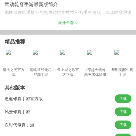
武动乾穹手游最新版简介
巅峰武侠风采情怀的热血对抗竞技类RPG手机游戏，武动乾穹浪漫
史诗的故事等你来演绎，超强自由的修真战斗玩法等你来历练成
展开全部
长，利用各种仙法招式来挑战妖魔鬼怪。
精品推荐
武动乾穹手机版游戏特色
- 妙趣横生的副本战斗，奇遇天缘眼花缭乱；
魔法之光官方
霸略征战无尽
云上城之歌官
cf穿越火线枪
黎明觉醒生机
- 唯美突破变身，超炫合体技能，策略阵容组合；
版
尸潮手游
方正版
战王者体验服
手游
- 精彩纷呈的奇异世界等你来战，引爆视觉盛宴；
最新版
- 唯美突破变身，超炫合体技能，策略阵容组合，引爆视觉盛宴；
其他版本
- 精彩纷呈的奇异世界等你来战，和小伙伴们一起开启热血玄幻之
逍遥修真手游官方版
下载
旅；
- 革新手游玩法，妙趣横生的副本战斗，轻松的历练挂机系统，奇遇
风云修真手游
下载
天缘眼花缭乱，让你线上线下爽不停！
次时代修真手游
下载
游戏亮点
1、胜利在望的副本任务与你的联盟军团一起出击；