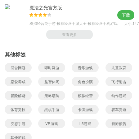
魔法之光官方版
下载
模拟经营类手游-模拟经营手游大全-模拟经营手机游戏
大小:147
查看更多
其他标签
回合网游
即时网游
音乐游戏
儿童教育
恋爱养成
益智休闲
角色扮演
飞行射击
冒险解谜
策略塔防
模拟经营
动作游戏
体育竞技
战棋手游
卡牌游戏
赛车竞速
变态手游
VR游戏
h5游戏
新游预告
其他游戏