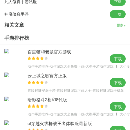
凡人修真手游私服
下载
2、华丽梦幻的剧情完美开启一段恋爱的江湖事迹；
神魔修真手游
下载
3、boss激情盛宴拉帮结派一起挑战神魔帝都。
相关文章
更多+
手游排行榜
百度猫和老鼠官方游戏
下载
动作手游推荐-动作游戏大全免费下载-大型手游动作游戏
大小:8
云上城之歌官方正版
下载
冒险解谜安卓手游-冒险解谜游戏下载大全-冒险解谜游戏手机版
暗影格斗2相印8代版
下载
动作手游推荐-动作游戏大全免费下载-大型手游动作游戏
大小:3
cf穿越火线枪战王者体验服最新版