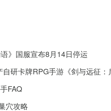
，单人可以按规定时间刷到大师开启
50以后再多一个50区域的任务，必做
语》国服宣布8月14日停运
及帮派修炼和周二，周四的帮派地兽
：国产自研卡牌RPG手游《剑与远征：
0级以后，组队刷圣物来钱又来经验~
手FAQ
蛛巢穴攻略