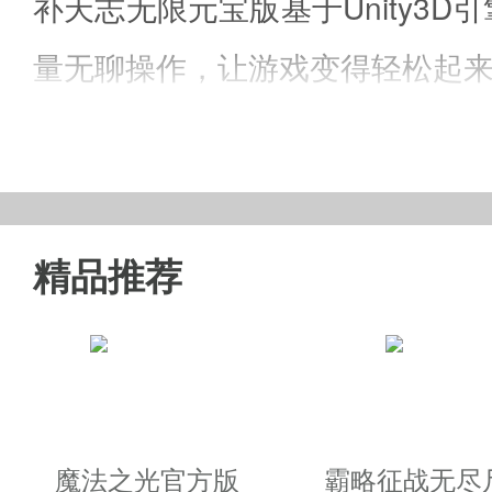
补天志无限元宝版基于Unity
量无聊操作，让游戏变得轻松起
补天志破解游戏特色
精品推荐
系统操作
：操作简单，无需反复
休闲模式
：没有复杂的操作，轻
爆装，游戏收益丝毫不影响。
战斗系统
：炫酷无比的技能特效
魔法之光官方版
霸略征战无尽