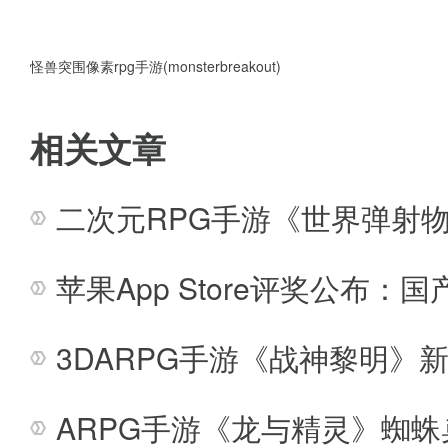
事，经验照算
5.每天2次免费的须弥必须做了
怪兽突围像素rpg手游(monsterbreakout)
是材料绑定非绑定问题
相关文章
6.40以后永恒日常送须弥牌子，
二次元RPG手游《世界弹射物
7.加入帮会每天有风云台任务以
六是怪物攻城，给经验都不错。
苹果App Store评奖公布
8.永恒刷圣物，给经验也不错，5
3DARPG手游《战神黎明》新
ARPG手游《龙与精灵》蜘