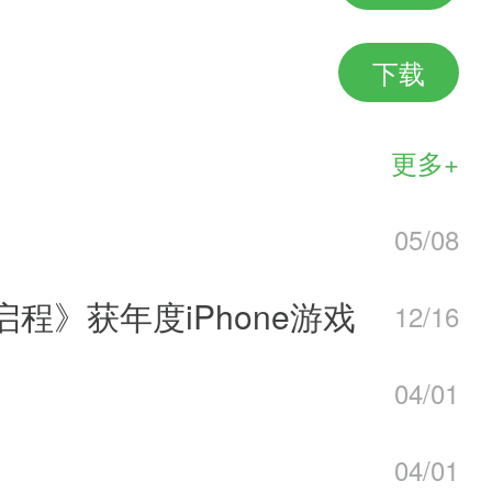
条件，专家和大师的经验差不多，只
下载
更多+
05/08
都给经验不错，周五是精英挑战，周
启程》获年度iPhone游戏
12/16
固定点时间刷的~
04/01
04/01