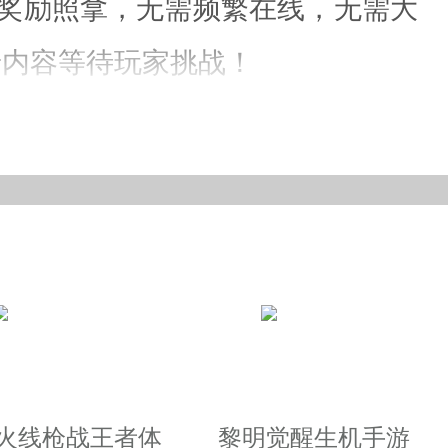
线奖励照拿，无需频繁在线，无需大
卡内容等待玩家挑战！
戏，离线状态下也会不停打怪升级
兵布阵带来的战场纵横。
越火线枪战王者体
黎明觉醒生机手游