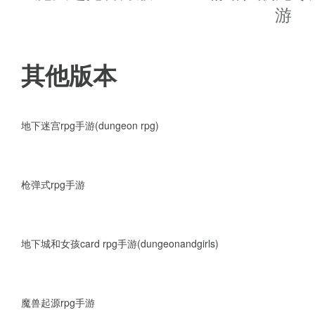
游
BOSS系统
：世界BOSS每天降
游戏攻略
其他版本
1、跟着主线，看**每天的日常
武开始的每天都做，有经验有坐
地下迷宫rpg手游(dungeon rpg)
2、永恒战场和幻境(经验是别的区
枪弹式rpg手游
3.蜀山牌子和幻境牌子留着高级
高，这个活动经验越高，每天不
地下城和女孩card rpg手游(dungeonandgirls)
4.云顶每天15-18点，22点-
魔兽起源rpg手游