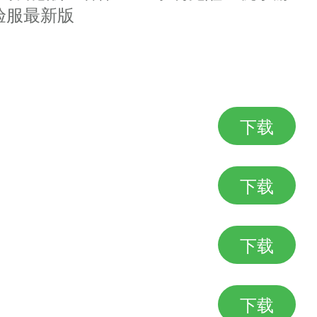
验服最新版
做，没用，后期无聊可以做，声望化
下载
下载
兑换牌子，蜀山经验比较高，等级越
下载
分钟刷怪经验很高，不能组队，死了也没
下载