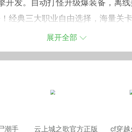
3D引擎开发。自动打怪升级爆装备，离
来！经典三大职业自由选择，海量关
展开全部
切换，一键即可培养到底。
松游戏享受超多玩法，累了就退出游
，千变万化的技能效果，让你体验排
尸潮手
云上城之歌官方正版
cf穿