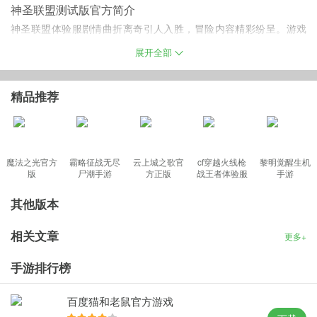
神圣联盟测试版官方简介
神圣联盟体验服剧情曲折离奇引人入胜，冒险内容精彩纷呈。游戏
为多人即时战斗，在游戏中玩家可以与好友一起游玩聊天、刷怪、
展开全部
副本探险、争夺BOSS等。
精品推荐
神圣联盟最新游戏特色
【全民热恋】
恋爱结婚系统、双人坐骑、情侣家园、举办盛大婚礼
魔法之光官方
霸略征战无尽
云上城之歌官
cf穿越火线枪
黎明觉醒生机
万人瞩目！
版
尸潮手游
方正版
战王者体验服
手游
【Q萌画风】
3D技术打造，绝佳场景特效，Q萌角色人见人爱！
最新版
【神骑冒险
其他版本
】开放大地图，军团战、个人竞技场、挑战野外BOSS！
【珍稀坐骑】
炫彩萌宠、圣翼飞龙，精炼技能高阶属性，助战护
相关文章
更多+
主！
【百变造型】
万种神装自由换装，绝美光效翅膀，绚丽装备独一无
手游排行榜
二！
【精彩活动】
全民互动花样组队刷BOSS，寻宝、迷宫、野外PK，
百度猫和老鼠官方游戏
样样精彩！