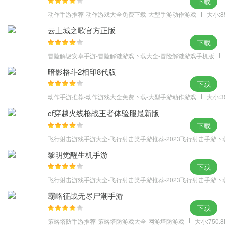
下载
游戏亮点
动作手游推荐-动作游戏大全免费下载-大型手游动作游戏
大小:8
【龙族战士】
是游戏中男性角色之一，拥有极强的生存能力和防御
云上城之歌官方正版
能力，属性相对稳定可靠，适合充当团队坚实的前排。
下载
【天神法师】
是游戏中唯一的女性角色，能自由的掌控神力造成高
冒险解谜安卓手游-冒险解谜游戏下载大全-冒险解谜游戏手机版
额伤害，拥有出色的AOE技能，是游戏中强力的后排输出职业。
暗影格斗2相印8代版
【雾妖刺客】
也是游戏中男性的角色之一，拥有较高的敏捷属性，
下载
能够快速的穿梭战场之间暴击敌人，输出能力极强，是脆皮们的噩
动作手游推荐-动作游戏大全免费下载-大型手游动作游戏
大小:3
梦。
cf穿越火线枪战王者体验服最新版
下载
飞行射击游戏手游大全-飞行射击类手游推荐-2023飞行射击手游下
黎明觉醒生机手游
下载
飞行射击游戏手游大全-飞行射击类手游推荐-2023飞行射击手游下
霸略征战无尽尸潮手游
下载
策略塔防手游推荐-策略塔防游戏大全-网游塔防游戏
大小:750.