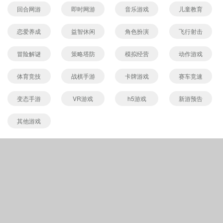
回合网游
即时网游
音乐游戏
儿童教育
恋爱养成
益智休闲
角色扮演
飞行射击
冒险解谜
策略塔防
模拟经营
动作游戏
体育竞技
战棋手游
卡牌游戏
赛车竞速
变态手游
VR游戏
h5游戏
新游预告
其他游戏
Copyright © 565656手游网
(https://m.565656.com).All Rights Reserved