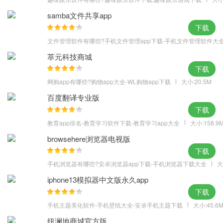
修复一些崩溃及一些bug，优化用户体验；
samba文件共享app
增加公众号列表，可以跳转微信公众号，打通新闻学习资源；
下载
文章分享微信好友点击打开英语阅读小程序，打通学习资源，方便
文件管理软件有哪些?手机文件管理app下载-手机文件管理软件大
用户学习。
萃元科技商城
v6.2.1013 版本
下载
包括头条，校园，娱乐，科技，体育，职场，经济，文化，生活，
网购app有哪些?购物app大全-WL购物app下载
大小:20.5M
大国崛起等模块。
百度翻译专业版
下载
教育app排名-教育学习软件下载-教育学习app大全
大小:158.9
browsehere浏览器电视版
下载
手机浏览器有哪些?安卓浏览器app下载-手机浏览器下载大全
大
iphone13模拟器中文版永久app
下载
手机主题美化软件-手机壁纸大全-安卓手机主题下载
大小:45.6
纽澜地商城官方版