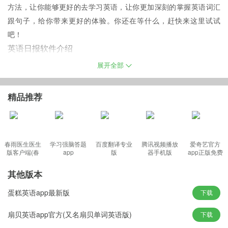
方法，让你能够更好的去学习英语，让你更加深刻的掌握英语词汇
跟句子，给你带来更好的体验。你还在等什么，赶快来这里试试
吧！
英语日报软件介绍
英语日报软件涵盖高中、英语三级、英语四级、英语六级、考研、
展开全部
托福、雅思、英语专业四级、英语专业八级、商务英语等分类文
章，更有精彩文章让您畅读无阻。想学好英语，只靠背单词、记语
精品推荐
法够吗？选择
《英语阅读》
，智能化评测英语阅读水平，让您摆脱
那些无聊的英语文章，轻松学英语。
春雨医生医生
学习强脑答题
百度翻译专业
腾讯视频播放
爱奇艺官方
版客户端(春
app
版
器手机版
app正版免费
英语日报官方版特色
雨诊所)
【及时更新】
其他版本
每日与爱语吧官方网站同步更新数十篇双语文章；
蛋糕英语app最新版
下载
【难度分类】
涵盖高中、英语三级、英语四级、英语六级、考研、托福、雅思、
扇贝英语app官方(又名扇贝单词英语版)
下载
英语专业四级、英语专业八级、商务英语等12个文章难度分类；