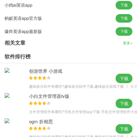
小鸽ai英语app
下载
【内容分类】
包括头条，校园，娱乐，科技，体育，职场，经济，文化，生活，
蚂蚁英语app官方版
下载
大国崛起等模块。
爆炸英语app最新版
下载
【阅读统计】
每篇文章阅读完成之后，会根据文章单词数据和您的阅读时间智能
相关文章
更多+
化分析您的英语阅读水平及智能化学习成果，同时获得阅读积分；
软件排行榜
【收藏功能】
用户可以收藏自己喜欢的文章，将自己喜欢的文章保存到本地，可
创游世界 小游戏
以更好地阅读学习。
下载
软件说明
趣味娱乐软件有哪些?趣味娱乐软件下载,趣味娱乐游戏下载
大小
·真人朗读，口音纯正
小白文件管理器tv版
·类型多样，自由选择
下载
·发现多多，精品应用
文件管理软件有哪些?手机文件管理app下载-手机文件管理软件大
更新日志
ogm 折相思
v6.8.729版本
下载
优化文章阅读页面播放器，优化视频资源，优先展示视频头条
趣味娱乐软件有哪些?趣味娱乐软件下载,趣味娱乐游戏下载
大小