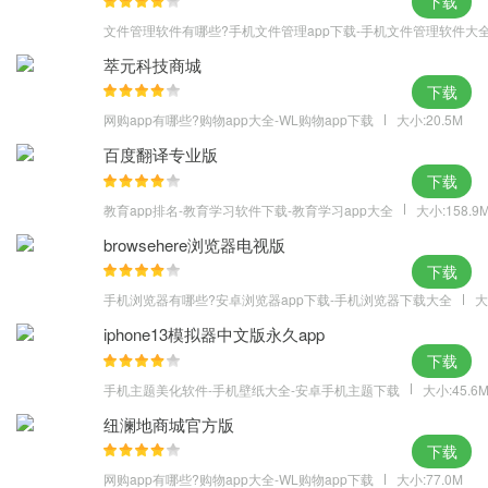
下载
有效减轻老师工作负担，推动家长深度参与教育，形成统一的教育
文件管理软件有哪些?手机文件管理app下载-手机文件管理软件大
合力，使教育能量最大化，帮助孩子健康成长
萃元科技商城
·教育资讯
下载
教育资讯聚焦K12教育垂直领域，内容涵盖行业动态、升学考试等七
网购app有哪些?购物app大全-WL购物app下载
大小:20.5M
个频道，针对各地用户提供地方政策和分省资讯，及时掌握最新最
百度翻译专业版
全的教育动态
下载
·教育资源
教育app排名-教育学习软件下载-教育学习app大全
大小:158.9
教育资源联合新东方等知名教育机构联合打造，内容涵盖全年级全
browsehere浏览器电视版
学科教材，为学生提供辅助性的学习资料，全面提高学生学习成
下载
绩；为教师提供大量的优质教学资源，包含教案、课件、素材、习
手机浏览器有哪些?安卓浏览器app下载-手机浏览器下载大全
大
题等，提供一站式的教学备课服务
更新日志
iphone13模拟器中文版永久app
下载
v3.0.9版本
手机主题美化软件-手机壁纸大全-安卓手机主题下载
大小:45.6
1.优化【我的收藏】样式
2.解决生物识别和忘记密码的问题
纽澜地商城官方版
下载
v3.0.8版本
网购app有哪些?购物app大全-WL购物app下载
大小:77.0M
优化分省资源的筛选功能