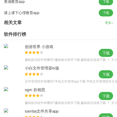
青浦教育app
下载
练习，并利用测试试卷（包括详细解析)进行自学自测，明确学习重
课上课下心理教育app
下载
点。
软件优点
相关文章
更多+
·有效减轻老师工作负担，推动家长深度参与教育，形成统一的教育
软件排行榜
合力，使教育能量最大化，帮助孩子健康成长
·提供最新上架、免费应用、最新优惠、使用排行榜等全方位多维度
创游世界 小游戏
的教育应用展现和一站式的订购使用
下载
·为学生提供辅助性的学习资料，全面提高学生学习成绩
趣味娱乐软件有哪些?趣味娱乐软件下载,趣味娱乐游戏下载
大小
软件说明
小白文件管理器tv版
·应用中心
下载
应用中心致力于打造多角色各学段教育产品完美整合的集成应用产
文件管理软件有哪些?手机文件管理app下载-手机文件管理软件大
品，并提供最新上架、免费应用、最新优惠、使用排行榜等全方位
ogm 折相思
多维度的教育应用展现和一站式的订购使用
下载
·家校互动
趣味娱乐软件有哪些?趣味娱乐软件下载,趣味娱乐游戏下载
大小
家校互动将课堂互动、学校管理、教育云平台深入整合，为学校、
samba文件共享app
家庭、个人创建的一个科学、高效、和谐、智慧的家校互动平台，