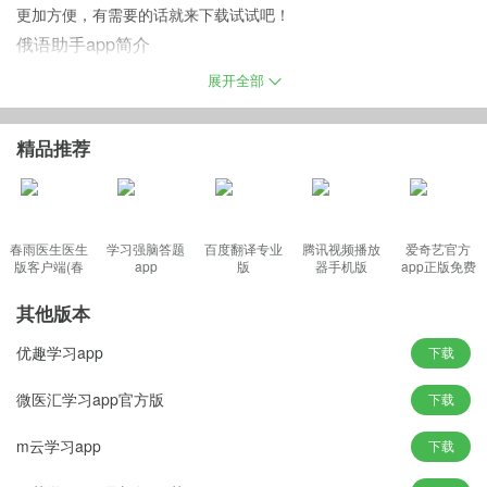
更加方便，有需要的话就来下载试试吧！
俄语助手app简介
优质靠谱的线上俄语翻译应用工具app，通过常见的俄语学习场景，
展开全部
从俄语字母开始学习，用由浅入深的方式，实现靠自己零基础俄语
入门到精通，高速高效，不做多余的思考。完全真人语音，配套多
精品推荐
本权威字典，和常用词库。
俄语助手安卓版特色
1、提供了非常不错的学习服务，针对最全的知识可以及时的了解。
2、用户在线知晓不同的学习信息，了解各类最全的内容也会非常的
春雨医生医生
学习强脑答题
百度翻译专业
腾讯视频播放
爱奇艺官方
版客户端(春
app
版
器手机版
app正版免费
高效。
雨诊所)
3、及时的在线掌握各类不同的知识，包括的学习信息非常的便利。
其他版本
优趣学习app
下载
俄语助手官方功能
微医汇学习app官方版
下载
-要学好俄语，必须进行俄语口语天天练习哦。
m云学习app
下载
-您可以免费使用平台提供的俄语教学资料，随时在线学习。
-内容丰富、资料齐全、希望用户能喜欢。