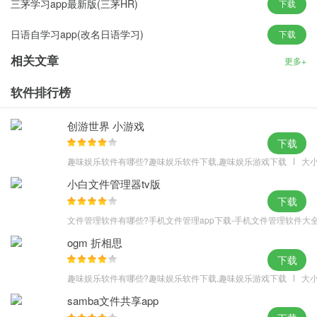
三茅学习app最新版(三茅HR)
下载
-希望你给我们提供宝贵意见，让我们做出更好的学习俄语助手。
日语自学习app(改名日语学习)
下载
软件说明
1、更新的短视频内容还是非常多的，每天的课程都能比较直观的去
相关文章
更多+
学习，效果提高了很多；
软件排行榜
2、学习的时候能和其他的学生一起互动交流，大家练习对话的时候
更方便一些；
创游世界 小游戏
3、俄语课程的学习分为多个不同的章节，重点知识内容会有所不
下载
同，让大家能深刻的掌握。
趣味娱乐软件有哪些?趣味娱乐软件下载,趣味娱乐游戏下载
大小
软件优势
小白文件管理器tv版
--句型中出现的单词以及相关字替换,让您贯彻了解句型以及单词涵
下载
义。
文件管理软件有哪些?手机文件管理app下载-手机文件管理软件大
--有故事、词汇、对话、歌曲循序渐进学习，轻松学。
ogm 折相思
--整合俄语听力、口语、单词、教材等节目等你来听。
下载
趣味娱乐软件有哪些?趣味娱乐软件下载,趣味娱乐游戏下载
大小
samba文件共享app