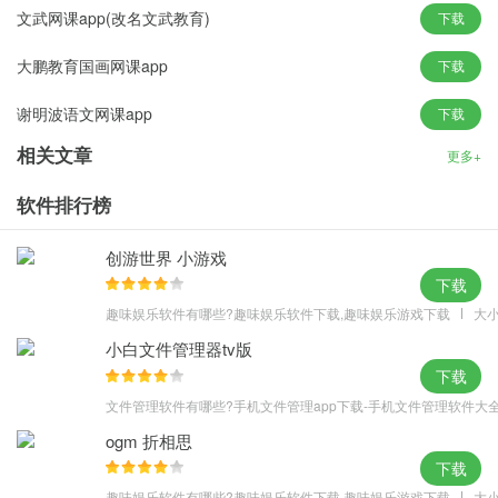
文武网课app(改名文武教育)
下载
软件亮点
【海量解题视频】
易成数学app提供答案解析视频，轻松克服疑难
大鹏教育国画网课app
下载
【各路学霸齐聚此】
学霸指导作业，成绩更进一步
谢明波语文网课app
下载
【全面的学习菜单】
易成数学app提供海量讲解视频，掌握解题技巧
【拍照搜题哪家准】
课后学习宝贝，贴心作业帮手
相关文章
更多+
更新内容
软件排行榜
v1.03.60版本
上线英语内容
创游世界 小游戏
v1.02.66版本
下载
修复隐私政策问题
趣味娱乐软件有哪些?趣味娱乐软件下载,趣味娱乐游戏下载
大小
v1.01.51 版本
小白文件管理器tv版
优化用户提体验感。
下载
基础体验优化，使用更流畅。
文件管理软件有哪些?手机文件管理app下载-手机文件管理软件大
v1.01.41 版本
ogm 折相思
1、修复学习报告显示时候的bug
下载
v1.01.20 版本
趣味娱乐软件有哪些?趣味娱乐软件下载,趣味娱乐游戏下载
大小