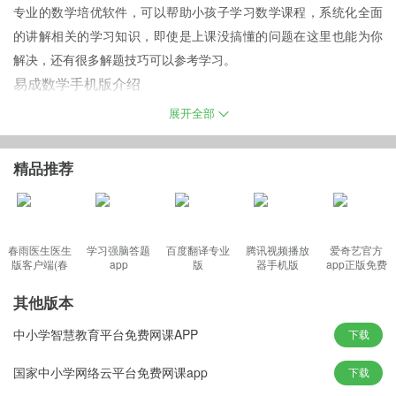
专业的数学培优软件，可以帮助小孩子学习数学课程，系统化全面
的讲解相关的学习知识，即使是上课没搞懂的问题在这里也能为你
解决，还有很多解题技巧可以参考学习。
易成数学手机版介绍
以帮助学生提高学习效率，促进师生交流的学习型APP。基于对知
展开全部
识信息的不同需求，让知识消费者能自由的选择。围绕自我预习、
自我检测、自我巩固、自我实现四大板块深入研发。让学生在课前
精品推荐
能高效预习、课中有效检测、课后加强巩固，便捷的操作也让知识
的生产者能快速的回应，提高学习效率。
春雨医生医生
学习强脑答题
百度翻译专业
腾讯视频播放
爱奇艺官方
版客户端(春
app
版
器手机版
app正版免费
易成数学官方版特色
雨诊所)
1、海量的教学内容和精心挑选的教学视频让你更加快速的学习知
其他版本
识；
中小学智慧教育平台免费网课APP
下载
2、在这里小编可以畅快的和你的老师、同学交流；
3、更重要的是教学的幽默性，不再是死板的背文章，而是通
国家中小学网络云平台免费网课app
下载
过“玩”的形式来告诉来传递知识。