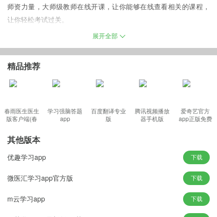
师资力量，大师级教师在线开课，让你能够在线查看相关的课程，
让你轻松考试过关。
中消领航手机版介绍
展开全部
专注于品质化职业资格证书培训和职业技能提升等业务的新锐互联
网职业教育品牌；集直播互动授课、回放、辅导答疑、智能题库、
精品推荐
问答社区、新闻资讯于一体，全方位为学员提供优越的学习服务。
帮助用户顺利的拿到职业资格证书。
春雨医生医生
学习强脑答题
百度翻译专业
腾讯视频播放
爱奇艺官方
版客户端(春
app
版
器手机版
app正版免费
中消领航最新版特色
雨诊所)
智能高效的线上题库
其他版本
严格签署的保障协议
优趣学习app
下载
贴心专业的服务体系
科学高效的课程体系
微医汇学习app官方版
下载
丰富全面的教辅资料
m云学习app
下载
相关备考经验大放送
顶级实力的师资护航