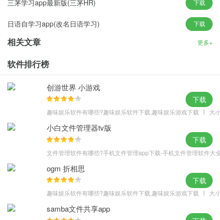
三茅学习app最新版(三茅HR)
下载
软件亮点
日语自学习app(改名日语学习)
下载
1、致力于为行业培养更多的人才，致力于让更多的人轻松的去考取
对应的证件。
相关文章
更多+
2、提供给大家的复习资源和资料都是免费的，整个学习的环境还是
软件排行榜
非常不错的；
3、可以根据学习的需求来为用户制定详细的学习计划，让学习的目
创游世界 小游戏
标更明确；
下载
4、科学高效的课程体系，丰富全面的教辅资料，严格签署的保障协
趣味娱乐软件有哪些?趣味娱乐软件下载,趣味娱乐游戏下载
大小
议。
小白文件管理器tv版
5、国内优选的师资阵容，贴心专业的服务体系，智能高效的线上题
下载
库；
文件管理软件有哪些?手机文件管理app下载-手机文件管理软件大
ogm 折相思
下载
趣味娱乐软件有哪些?趣味娱乐软件下载,趣味娱乐游戏下载
大小
samba文件共享app