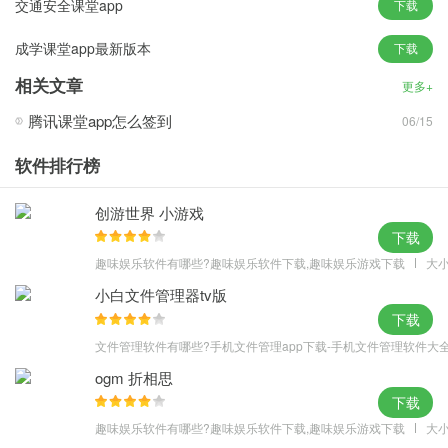
交通安全课堂app
下载
3.强大名师阵容,专家无双解题思路,灵活解剖考题,考点还原,一点就
成学课堂app最新版本
下载
懂!
更新内容
相关文章
更多+
v2.7.0 版本
腾讯课堂app怎么签到
06/15
1.优化性能
软件排行榜
创游世界 小游戏
下载
趣味娱乐软件有哪些?趣味娱乐软件下载,趣味娱乐游戏下载
大小
小白文件管理器tv版
下载
文件管理软件有哪些?手机文件管理app下载-手机文件管理软件大
ogm 折相思
下载
趣味娱乐软件有哪些?趣味娱乐软件下载,趣味娱乐游戏下载
大小