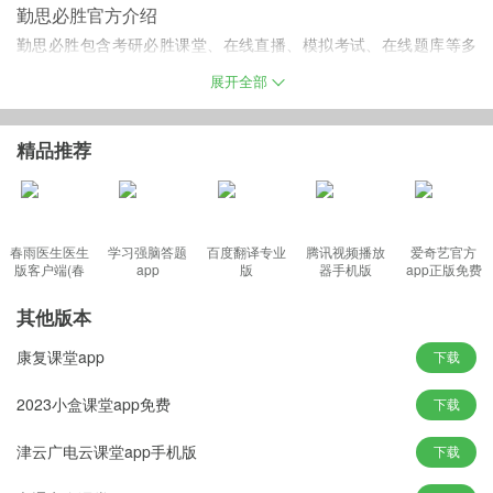
勤思必胜官方介绍
勤思必胜包含考研必胜课堂、在线直播、模拟考试、在线题库等多
种学习方式.丰富的学习教育特色,让生活充满乐趣,迎接更多的挑战,
展开全部
感受更多的学习欢乐.
精品推荐
勤思必胜app功能
1.在线题库:布置作业、安排章节练习、随堂测验,智能组卷、答卷评
春雨医生医生
学习强脑答题
百度翻译专业
腾讯视频播放
爱奇艺官方
阅;单选、多选、填空、问答、材料题等等,支持多种题型.
版客户端(春
app
版
器手机版
app正版免费
2.在线考试:多种题型、考试模块、错题本功能、章节练习、自动阅
雨诊所)
卷与评卷、考试成绩统计等.
其他版本
3.在线录播:章节学习、笔记回看、课程收藏、评论打分、进度跟踪
康复课堂app
下载
等.
4.在线答疑、资料共享、视频/音频互动等.
2023小盒课堂app免费
下载
软件亮点
津云广电云课堂app手机版
下载
1.课后的试题练习可以加深学生印象,完整掌握知识.
2.超大在线题库,边学边练;全真模拟考场,直击考试精髓.